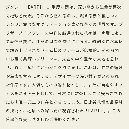
ジメント「EARTH」。重厚な器は、深い闇から生命が芽吹
く地球を表現。そこから溢れるのは、燃える赤と優しいオ
レンジが織りなすグラデーション豊かな花々の世界です。プ
リザーブドフラワーを中心に厳選された花々は、角度によっ
て表情を変え、生命の息吹を感じさせます。繊細な自然素材
で編み上げられたドーム状のフレームが印象的。その隙間
から覗く奥深いグリーンは、太古の森や豊かな大地を思わ
せ、作品に奥行きと神秘性を与えます。これは、自然の循環
や生命の営みに対する、デザイナーの深い哲学が込められ
た作品です。大切な方への贈り物として、またご自宅やオフ
ィスを彩るアートとして、日常に自然の壮大さと安らぎをも
たらす唯一無二の存在となるでしょう。日比谷花壇の最高峰
の技術と、地球への深い愛が凝縮された「EARTH」。この
普遍的な美しさをぜひご堪能ください。